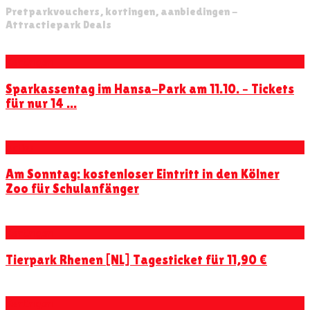
Pretparkvouchers, kortingen, aanbiedingen -
Attractiepark Deals
Kortingen
Sparkassentag im Hansa-Park am 11.10. – Tickets
für nur 14 ...
Acties
Am Sonntag: kostenloser Eintritt in den Kölner
Zoo für Schulanfänger
Kortingen
Tierpark Rhenen [NL] Tagesticket für 11,90 €
Kortingen