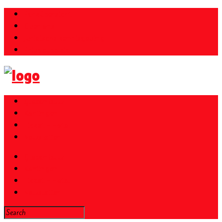
Parkübersicht
Over ons
Juridische kennisgeving
Privacybeleid
Gloednieuw
Kortingen
Ticket + Hotel
Newsletter
Gloednieuw
Kortingen
Ticket + Hotel
Newsletter