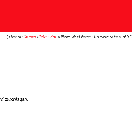
Je bent hier:
Startseite
»
Ticket + Hotel
»
Phantasialand: Eintritt + Übernachtung für nur 69 €
rd zuschlagen: