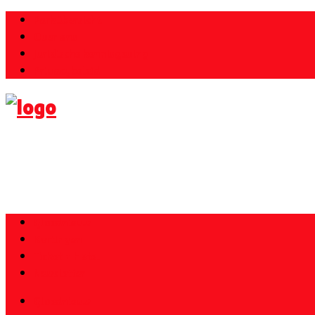
Parkübersicht
Over ons
Juridische kennisgeving
Privacybeleid
Gloednieuw
Kortingen
Ticket + Hotel
Newsletter
Gloednieuw