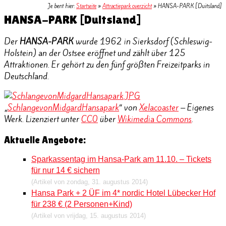
Je bent hier:
Startseite
»
Attractiepark overzicht
»
HANSA-PARK [Duitsland]
HANSA-PARK [Duitsland]
Der
HANSA-PARK
wurde 1962 in Sierksdorf (Schleswig-
Holstein) an der Ostsee eröffnet und zählt über 125
Attraktionen. Er gehört zu den fünf größten Freizeitparks in
Deutschland.
„
SchlangevonMidgardHansapark
“ von
Xelacoaster
–
Eigenes
Werk
. Lizenziert unter
CC0
über
Wikimedia Commons
.
Aktuelle Angebote:
Sparkassentag im Hansa-Park am 11.10. – Tickets
für nur 14 € sichern
(Artikel von zondag, 31. augustus 2014)
Hansa Park + 2 ÜF im 4* nordic Hotel Lübecker Hof
für 238 € (2 Personen+Kind)
(Artikel von vrijdag, 15. augustus 2014)