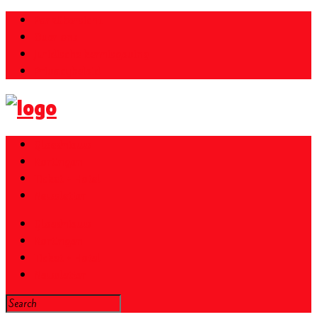
Parkübersicht
Over ons
Juridische kennisgeving
Privacybeleid
Gloednieuw
Kortingen
Ticket + Hotel
Newsletter
Gloednieuw
Kortingen
Ticket + Hotel
Newsletter