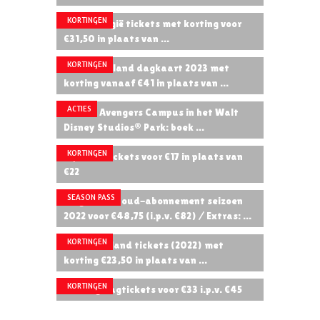
KORTINGEN
Walibi België tickets met korting voor
€31,50 in plaats van ...
KORTINGEN
Phantasialand dagkaart 2023 met
korting vanaaf €41 in plaats van ...
ACTIES
Marvel Avengers Campus in het Walt
Disney Studios® Park: boek ...
KORTINGEN
Aqualibi Tickets voor €17 in plaats van
€22
SEASON PASS
Slagharen Goud-abonnement seizoen
2022 voor €48,75 (i.p.v. €82) / Extras: ...
KORTINGEN
Walibi Holland tickets (2022) met
korting €23,50 in plaats van ...
KORTINGEN
Efteling dagtickets voor €33 i.p.v. €45