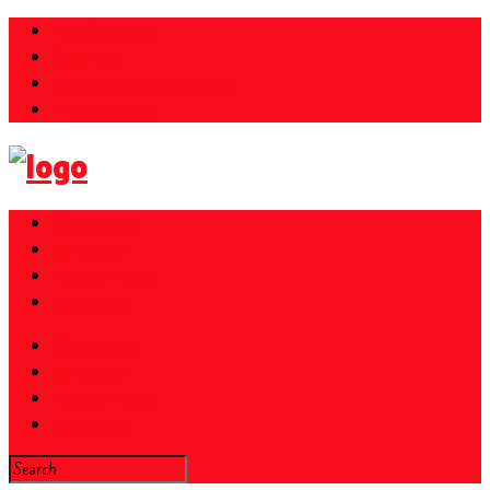
Parkübersicht
Over ons
Juridische kennisgeving
Privacybeleid
Gloednieuw
Kortingen
Ticket + Hotel
Newsletter
Gloednieuw
Kortingen
Ticket + Hotel
Newsletter