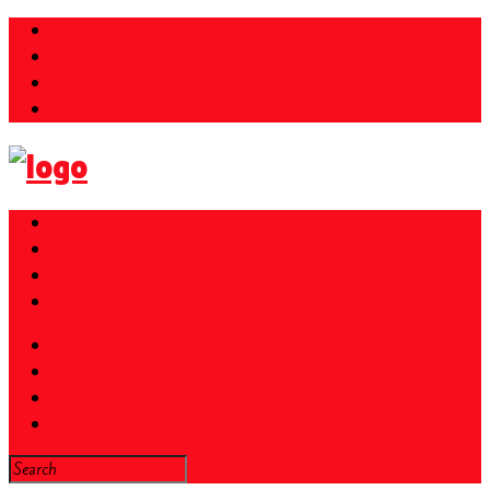
Parkübersicht
Over ons
Juridische kennisgeving
Privacybeleid
Gloednieuw
Kortingen
Ticket + Hotel
Newsletter
Gloednieuw
Kortingen
Ticket + Hotel
Newsletter