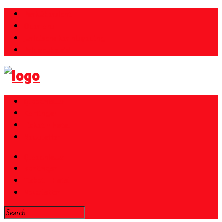
Parkübersicht
Over ons
Juridische kennisgeving
Privacybeleid
Gloednieuw
Kortingen
Ticket + Hotel
Newsletter
Gloednieuw
Kortingen
Ticket + Hotel
Newsletter