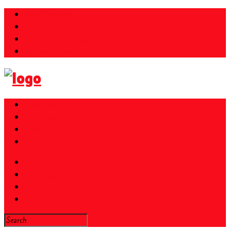
Parkübersicht
Over ons
Juridische kennisgeving
Privacybeleid
Gloednieuw
Kortingen
Ticket + Hotel
Newsletter
Gloednieuw
Kortingen
Ticket + Hotel
Newsletter