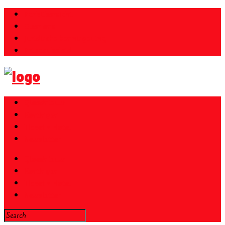
Parkübersicht
Over ons
Juridische kennisgeving
Privacybeleid
Gloednieuw
Kortingen
Ticket + Hotel
Newsletter
Gloednieuw
Kortingen
Ticket + Hotel
Newsletter