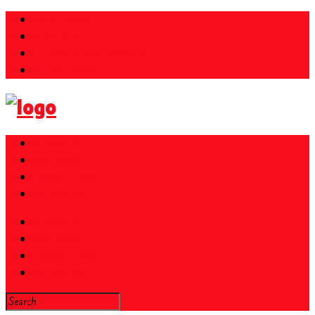
Parkübersicht
Over ons
Juridische kennisgeving
Privacybeleid
Gloednieuw
Kortingen
Ticket + Hotel
Newsletter
Gloednieuw
Kortingen
Ticket + Hotel
Newsletter