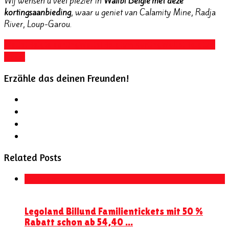
Wij wensen u veel plezier in
Walibi België met deze
kortingsaanbieding
, waar u geniet van Calamity Mine, Radja
River, Loup-Garou.
Walibi Belgie korting
Walibi Belgium Korting
Walibi Belgium
Ticket
Erzähle das deinen Freunden!
Related Posts
Kortingen
Legoland Billund Familientickets mit 50 %
Rabatt schon ab 54,40 ...