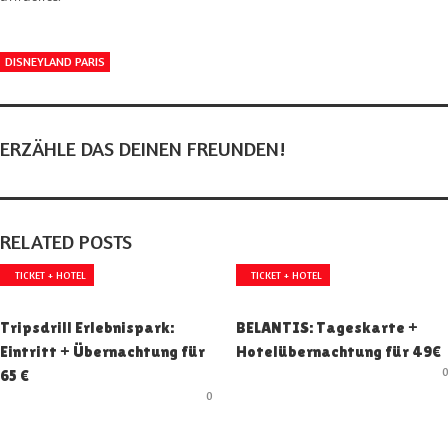
DISNEYLAND PARIS
ERZÄHLE DAS DEINEN FREUNDEN!
RELATED POSTS
TICKET + HOTEL
TICKET + HOTEL
Tripsdrill Erlebnispark:
BELANTIS: Tageskarte +
Eintritt + Übernachtung für
Hotelübernachtung für 49€
65 €
0