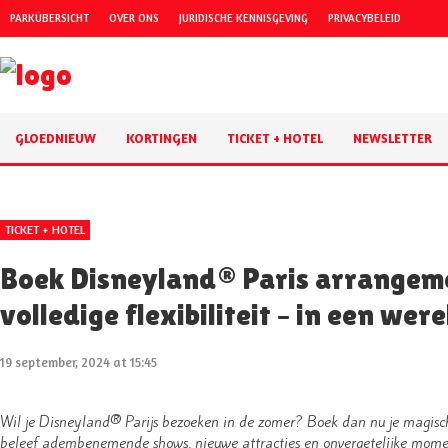
PARKÜBERSICHT
OVER ONS
JURIDISCHE KENNISGEVING
PRIVACYBELEID
GLOEDNIEUW
KORTINGEN
TICKET + HOTEL
NEWSLETTER
TICKET + HOTEL
Boek Disneyland® Paris arrangem
volledige flexibiliteit – in een wer
19 september, 2024 at 15:45
Wil je Disneyland® Parijs bezoeken in de zomer? Boek dan nu je magisc
beleef adembenemende shows, nieuwe attracties en onvergetelijke mom