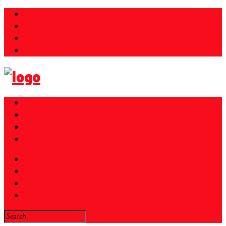
Parkübersicht
Over ons
Juridische kennisgeving
Privacybeleid
Gloednieuw
Kortingen
Ticket + Hotel
Newsletter
Gloednieuw
Kortingen
Ticket + Hotel
Newsletter