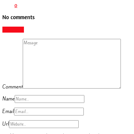
0
No comments
Add yours
Comment
Name
Email
Url