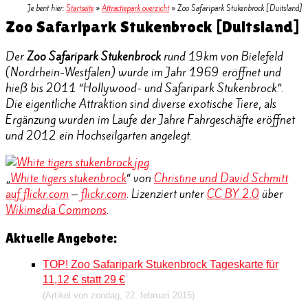
Je bent hier:
Startseite
»
Attractiepark overzicht
»
Zoo Safaripark Stukenbrock [Duitsland]
Zoo Safaripark Stukenbrock [Duitsland]
Der
Zoo Safaripark Stukenbrock
rund 19km von Bielefeld
(Nordrhein-Westfalen) wurde im Jahr 1969 eröffnet und
hieß bis 2011 “Hollywood- und Safaripark Stukenbrock”.
Die eigentliche Attraktion sind diverse exotische Tiere, als
Ergänzung wurden im Laufe der Jahre Fahrgeschäfte eröffnet
und 2012 ein Hochseilgarten angelegt.
„
White tigers stukenbrock
“ von
Christine und David Schmitt
auf flickr.com
–
flickr.com
. Lizenziert unter
CC BY 2.0
über
Wikimedia Commons
.
Aktuelle Angebote:
TOP! Zoo Safaripark Stukenbrock Tageskarte für
11,12 € statt 29 €
(Artikel von zondag, 22. februari 2015)