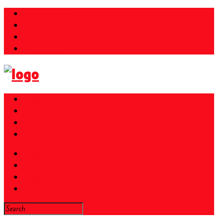
Parkübersicht
Over ons
Juridische kennisgeving
Privacybeleid
Gloednieuw
Kortingen
Ticket + Hotel
Newsletter
Gloednieuw
Kortingen
Ticket + Hotel
Newsletter