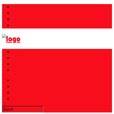
Parkübersicht
Over ons
Juridische kennisgeving
Privacybeleid
Gloednieuw
Kortingen
Ticket + Hotel
Newsletter
Gloednieuw
Kortingen
Ticket + Hotel
Newsletter