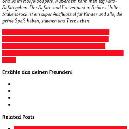
Shows im Holywoodpark. Außerdem kann man auf Auto-
Safari gehen. Der Safari- und Freizeitpark in Schloss Holte-
Stukenbrock ist ein super Ausflugsziel für Kinder und alle, die
gerne Spaß haben, staunen und Tiere lieben.
Safari Park Stutenbrock
Stuckenbrock Safaripark
Zoo
Safaripark Stukenbrock
Zoo Safaripark Stukenbrock
Angebot
Zoo Safaripark Stukenbrock günstiger
Zoo
Safaripark Stukenbrock Rabatt
Zoo Safaripark Stukenbrock
Tickets
Erzähle das deinen Freunden!
Related Posts
Kortingen