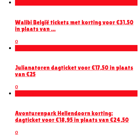
Kortingen
Walibi België tickets met korting voor €31,50
in plaats van ...
0
Kortingen
Julianatoren dagticket voor €17,50 in plaats
van €25
0
Kortingen
Avonturenpark Hellendoorn korting:
dagticket voor €18,95 in plaats van €24,50
0