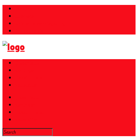
Parkübersicht
Over ons
Juridische kennisgeving
Privacybeleid
Gloednieuw
Kortingen
Ticket + Hotel
Newsletter
Gloednieuw
Kortingen
Ticket + Hotel
Newsletter