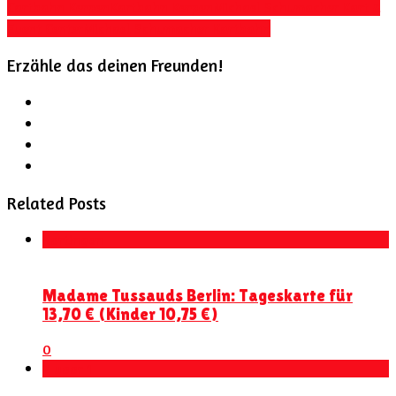
Cartbahn Kerpen
Kartbahn Kerpen
Michael Schumacher Kart &
Event Center
Michael Schumacher Kartbahn
Erzähle das deinen Freunden!
Related Posts
Kortingen
Madame Tussauds Berlin: Tageskarte für
13,70 € (Kinder 10,75 €)
0
2 voor 1