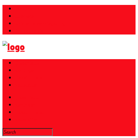
Parkübersicht
Over ons
Juridische kennisgeving
Privacybeleid
Gloednieuw
Kortingen
Ticket + Hotel
Newsletter
Gloednieuw
Kortingen
Ticket + Hotel
Newsletter