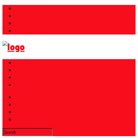
Parkübersicht
Over ons
Juridische kennisgeving
Privacybeleid
Gloednieuw
Kortingen
Ticket + Hotel
Newsletter
Gloednieuw
Kortingen
Ticket + Hotel
Newsletter